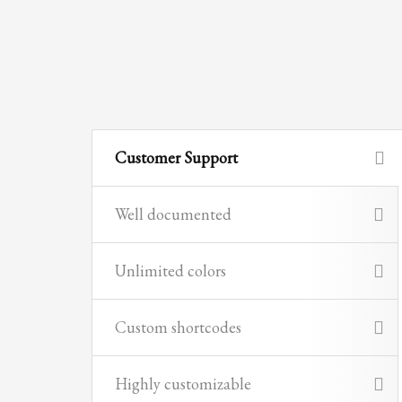
Partner Events
Pasta
USPFC News
USPFC Newsletter
WPFG News
Customer Support
META
Well documented
Log in
Entries feed
Unlimited colors
Comments feed
WordPress.org
Custom shortcodes
HOW TO SHOP
1
2
Login or create new account.
R
Highly customizable