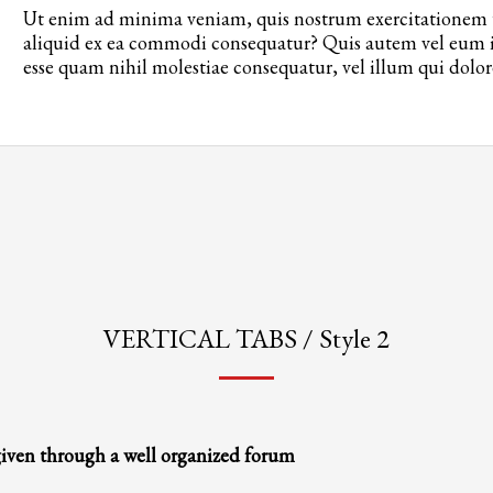
Ut enim ad minima veniam, quis nostrum exercitationem ul
ail to support@website.com . Thank you!
aliquid ex ea commodi consequatur? Quis autem vel eum iu
esse quam nihil molestiae consequatur, vel illum qui dolo
VERTICAL TABS / Style 2
given through a well organized forum