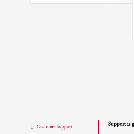
If you still have problems, please let us know, by sending an em
Support is 
Customer Support