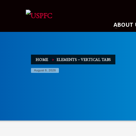
ARCHIVES
ABOUT 
March 2021
December 2020
November 2020
August 2020
HOME
ELEMENTS – VERTICAL TABS
July 2020
August 6, 2026
June 2020
May 2020
April 2020
CATEGORIES
Athlete Profiles
Cinco De Mayo