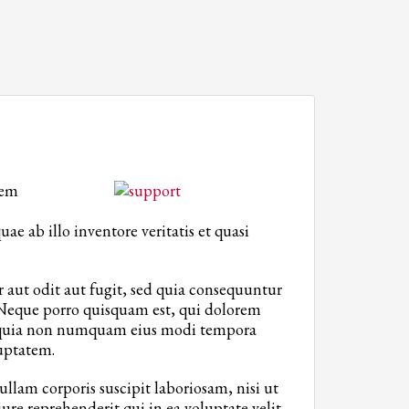
tem
 ab illo inventore veritatis et quasi
aut odit aut fugit, sed quia consequuntur
 Neque porro quisquam est, qui dolorem
sed quia non numquam eius modi tempora
uptatem.
lam corporis suscipit laboriosam, nisi ut
re reprehenderit qui in ea voluptate velit