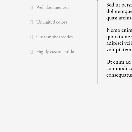
Sed ut pers
Well documented
doloremque 
quasi archit
Unlimited colors
Nemo enim i
qui ratione
Custom shortcodes
adipisci ve
voluptatem
Highly customizable
Ut enim ad 
commodi con
consequatur