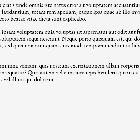
piciatis unde omnis iste natus error sit voluptatem accusanti
laudantium, totam rem aperiam, eaque ipsa quae ab illo inven
ecto beatae vitae dicta sunt explicabo.
psam voluptatem quia voluptas sit aspernatur aut odit aut f
 voluptatem sequi nesciunt. Neque porro quisquam est, qui do
lit, sed quia non numquam eius modi tempora incidunt ut la
.
minima veniam, quis nostrum exercitationem ullam corporis su
sequatur? Quis autem vel eum iure reprehenderit qui in ea v
, vel illum qui dolorem.