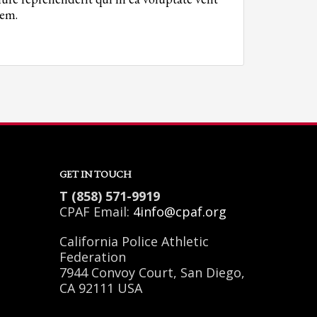
rem.
GET IN TOUCH
T (858) 571-9919
CPAF Email:
4info@cpaf.org
California Police Athletic
Federation
7944 Convoy Court, San Diego,
CA 92111 USA