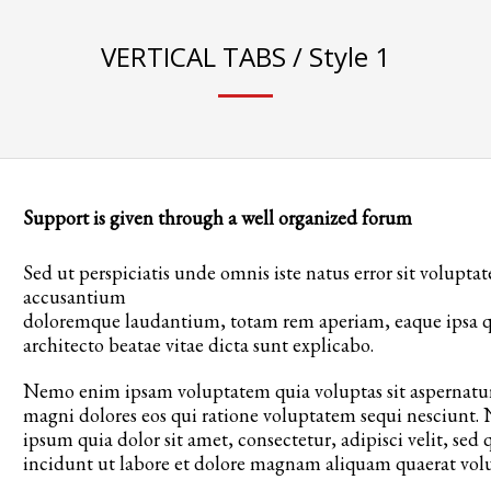
VERTICAL TABS / Style 1
Support is given through a well organized forum
Sed ut perspiciatis unde omnis iste natus error sit volupta
accusantium
doloremque laudantium, totam rem aperiam, eaque ipsa quae
architecto beatae vitae dicta sunt explicabo.
Nemo enim ipsam voluptatem quia voluptas sit aspernatur 
magni dolores eos qui ratione voluptatem sequi nesciunt.
ipsum quia dolor sit amet, consectetur, adipisci velit, 
3
eview your order.
Payment &
FREE
shipment
incidunt ut labore et dolore magnam aliquam quaerat vol