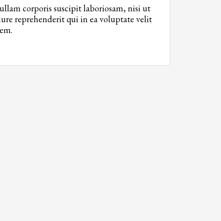
Sundays by appointment only!
lam corporis suscipit laboriosam, nisi ut
re reprehenderit qui in ea voluptate velit
rem.