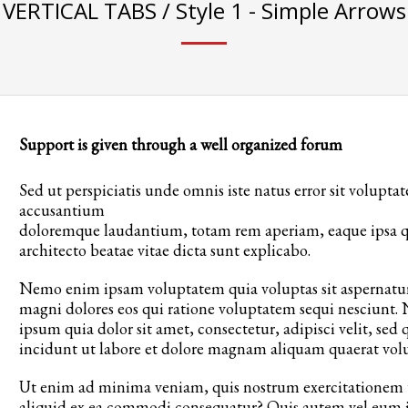
VERTICAL TABS / Style 1 - Simple Arrows
Support is given through a well organized forum
Sed ut perspiciatis unde omnis iste natus error sit volupta
accusantium
doloremque laudantium, totam rem aperiam, eaque ipsa quae
architecto beatae vitae dicta sunt explicabo.
Nemo enim ipsam voluptatem quia voluptas sit aspernatur 
magni dolores eos qui ratione voluptatem sequi nesciunt.
ipsum quia dolor sit amet, consectetur, adipisci velit, 
incidunt ut labore et dolore magnam aliquam quaerat vol
Ut enim ad minima veniam, quis nostrum exercitationem ul
aliquid ex ea commodi consequatur? Quis autem vel eum iu