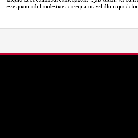
esse quam nihil molestiae consequatur, vel illum qui dolo