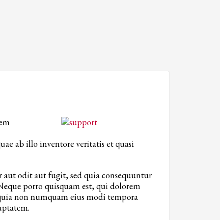
tem
 ab illo inventore veritatis et quasi
aut odit aut fugit, sed quia consequuntur
 Neque porro quisquam est, qui dolorem
SHOWROOM HOURS
sed quia non numquam eius modi tempora
Mon-Fri 9:00AM - 6:00AM
uptatem.
Sat - 9:00AM-5:00PM