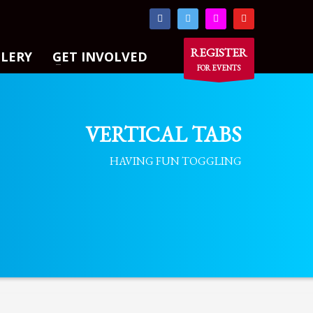
×
REGISTER
LLERY
GET INVOLVED
FOR EVENTS
VERTICAL TABS
HAVING FUN TOGGLING